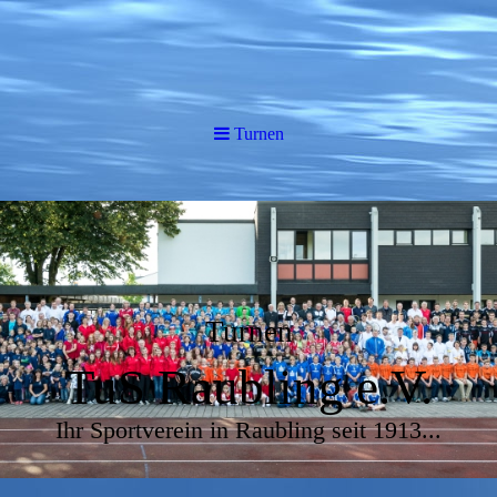
Turnen
Turnen
TuS Raubling e.V.
Ihr Sportverein in Raubling seit 1913...