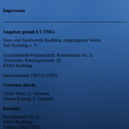
Impressum
Angaben gemäß § 5 TMG:
Turn- und Sportverein Raubling, eingetragener Verein
TuS Raubling e. V.
Geschäftsstelle/Postanschrift: Rosenheimer Str. 2c
Vereinssitz: Prinzregentenstr. 26
83064 Raubling
Steuernummer 156/111/10291
Vertreten durch:
Ulrich Maier, 1. Vorstand
Ottmar Konrad, 2. Vorstand
Kontakt:
Rosenheimer Str. 2c
83064 Raubling
Telefon: 08035 8951