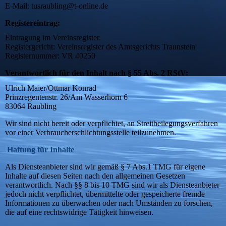
E-Mail: tusraubling@t-online.de
Registereintrag:
Eintragung im Vereinsregister.
Registergericht: Vereinsregister des Amtsgerichts Traunstein
Registernummer: VR 40250
Verantwortlich für den Inhalt nach § 55 Abs. 2 RStV:
Ulrich Maier/Ottmar Konrad
Prinzregentenstr. 26/Am Wasserhorn 6
83064 Raubling
Wir sind nicht bereit oder verpflichtet, an Streitbeilegungsverfahren
vor einer Verbraucherschlichtungsstelle teilzunehmen.
Haftung für Inhalte
Als Diensteanbieter sind wir gemäß § 7 Abs.1 TMG für eigene
Inhalte auf diesen Seiten nach den allgemeinen Gesetzen
verantwortlich. Nach §§ 8 bis 10 TMG sind wir als Diensteanbieter
jedoch nicht verpflichtet, übermittelte oder gespeicherte fremde
Informationen zu überwachen oder nach Umständen zu forschen,
die auf eine rechtswidrige Tätigkeit hinweisen.