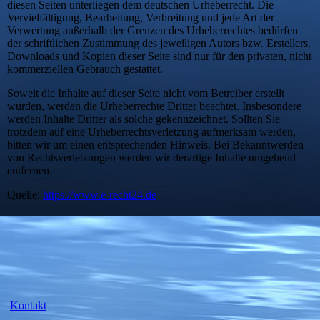
diesen Seiten unterliegen dem deutschen Urheberrecht. Die
Vervielfältigung, Bearbeitung, Verbreitung und jede Art der
Verwertung außerhalb der Grenzen des Urheberrechtes bedürfen
der schriftlichen Zustimmung des jeweiligen Autors bzw. Erstellers.
Downloads und Kopien dieser Seite sind nur für den privaten, nicht
kommerziellen Gebrauch gestattet.
Soweit die Inhalte auf dieser Seite nicht vom Betreiber erstellt
wurden, werden die Urheberrechte Dritter beachtet. Insbesondere
werden Inhalte Dritter als solche gekennzeichnet. Sollten Sie
trotzdem auf eine Urheberrechtsverletzung aufmerksam werden,
bitten wir um einen entsprechenden Hinweis. Bei Bekanntwerden
von Rechtsverletzungen werden wir derartige Inhalte umgehend
entfernen.
Quelle:
https://www.e-recht24.de
Kontakt